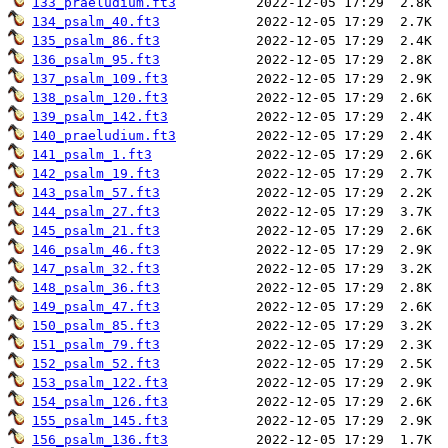
133_praeludium.ft3
134_psalm_40.ft3
135_psalm_86.ft3
136_psalm_95.ft3
137_psalm_109.ft3
138_psalm_120.ft3
139_psalm_142.ft3
140_praeludium.ft3
141_psalm_1.ft3
142_psalm_19.ft3
143_psalm_57.ft3
144_psalm_27.ft3
145_psalm_21.ft3
146_psalm_46.ft3
147_psalm_32.ft3
148_psalm_36.ft3
149_psalm_47.ft3
150_psalm_85.ft3
151_psalm_79.ft3
152_psalm_52.ft3
153_psalm_122.ft3
154_psalm_126.ft3
155_psalm_145.ft3
156_psalm_136.ft3