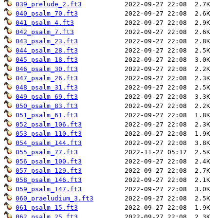
039_prelude_2.ft3
040_psalm_70.ft3
041_psalm_4.ft3
042_psalm_7.ft3
043_psalm_23.ft3
044_psalm_28.ft3
045_psalm_18.ft3
046_psalm_30.ft3
047_psalm_26.ft3
048_psalm_31.ft3
049_psalm_69.ft3
050_psalm_83.ft3
051_psalm_61.ft3
052_psalm_106.ft3
053_psalm_110.ft3
054_psalm_144.ft3
055_psalm_77.ft3
056_psalm_100.ft3
057_psalm_129.ft3
058_psalm_146.ft3
059_psalm_147.ft3
060_praeludium_3.ft3
061_psalm_15.ft3
062_psalm_25.ft3