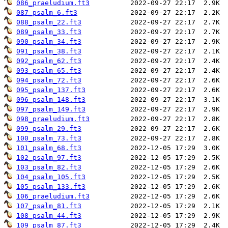
086_praeludium.ft3
087_psalm_6.ft3
088_psalm_22.ft3
089_psalm_33.ft3
090_psalm_34.ft3
091_psalm_38.ft3
092_psalm_62.ft3
093_psalm_65.ft3
094_psalm_72.ft3
095_psalm_137.ft3
096_psalm_148.ft3
097_psalm_149.ft3
098_praeludium.ft3
099_psalm_29.ft3
100_psalm_73.ft3
101_psalm_68.ft3
102_psalm_97.ft3
103_psalm_82.ft3
104_psalm_105.ft3
105_psalm_133.ft3
106_praeludium.ft3
107_psalm_81.ft3
108_psalm_44.ft3
109_psalm_87.ft3