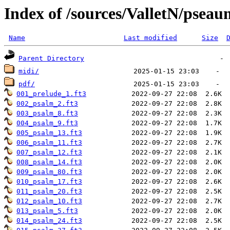
Index of /sources/ValletN/psea
Name
Last modified
Size
Parent Directory
midi/
pdf/
001_prelude_1.ft3
002_psalm_2.ft3
003_psalm_8.ft3
004_psalm_9.ft3
005_psalm_13.ft3
006_psalm_11.ft3
007_psalm_12.ft3
008_psalm_14.ft3
009_psalm_80.ft3
010_psalm_17.ft3
011_psalm_20.ft3
012_psalm_10.ft3
013_psalm_5.ft3
014_psalm_24.ft3