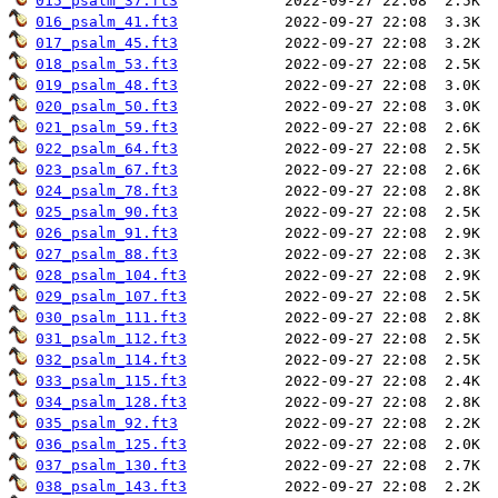
015_psalm_37.ft3
016_psalm_41.ft3
017_psalm_45.ft3
018_psalm_53.ft3
019_psalm_48.ft3
020_psalm_50.ft3
021_psalm_59.ft3
022_psalm_64.ft3
023_psalm_67.ft3
024_psalm_78.ft3
025_psalm_90.ft3
026_psalm_91.ft3
027_psalm_88.ft3
028_psalm_104.ft3
029_psalm_107.ft3
030_psalm_111.ft3
031_psalm_112.ft3
032_psalm_114.ft3
033_psalm_115.ft3
034_psalm_128.ft3
035_psalm_92.ft3
036_psalm_125.ft3
037_psalm_130.ft3
038_psalm_143.ft3